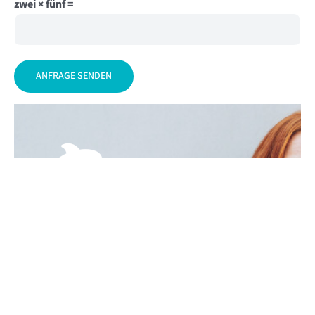
zwei × fünf =
Alternative:
120
Bereits über 120
zufriedene Kunden im In-