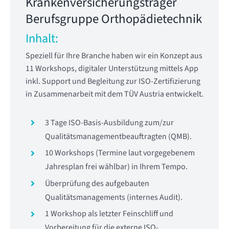
Krankenversicherungsträger
Berufsgruppe Orthopädietechnik
Inhalt:
Speziell für Ihre Branche haben wir ein Konzept aus
11 Workshops
,
digitaler Unterstützung
mittels App
inkl. Support und Begleitung zur
ISO-Zertifizierung
in Zusammenarbeit mit dem
TÜV Austria
entwickelt.
3 Tage
ISO-Basis-Ausbildung
zum/zur
Qualitätsmanagementbeauftragten
(QMB)
.
10 Workshops
(Termine laut vorgegebenem
Jahresplan
frei wählbar
) in Ihrem Tempo.
Überprüfung
des aufgebauten
Qualitätsmanagements
(internes Audit).
1 Workshop
als letzter Feinschliff und
Vorbereitung für die externe
ISO-